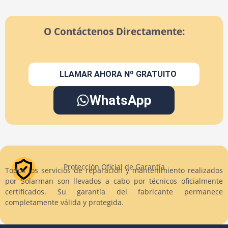
O Contáctenos Directamente:
LLAMAR AHORA Nº GRATUITO
WhatsApp
Protección Oficial de Garantía
Todos los servicios de reparación y mantenimiento realizados
por Solarman son llevados a cabo por técnicos oficialmente
certificados. Su garantía del fabricante permanece
completamente válida y protegida.