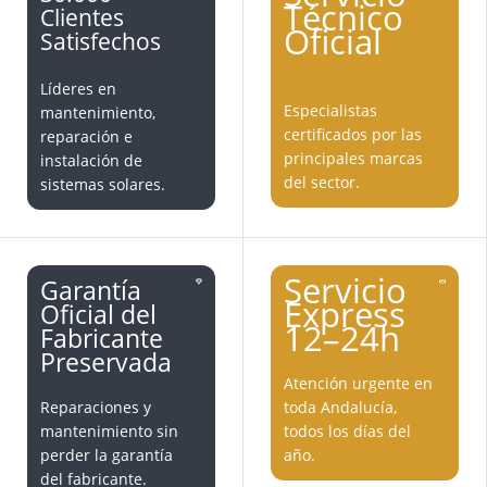
Técnico
Clientes
Oficial
Satisfechos
Líderes en
Especialistas
mantenimiento,
certificados por las
reparación e
principales marcas
instalación de
del sector.
sistemas solares.
Servicio
Garantía
Express
Oficial del
12–24h
Fabricante
Preservada
Atención urgente en
Reparaciones y
toda Andalucía,
mantenimiento sin
todos los días del
perder la garantía
año.
del fabricante.