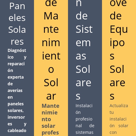
de
n
ove
Pan
Ma
de
de
eles
nte
Sist
Equ
Sola
res
nim
em
ipo
Diagnóst
ient
as
s
ico y
reparaci
o
Sol
Sol
ón
experta
Sol
are
are
de
averías
ar
s
s
en
paneles
Mante
Instalaci
Actualiza
solares,
nimie
ón
tu
inversor
nto
profesio
instalaci
es y
solar
nal de
ón solar
cableado
profes
sistemas
con