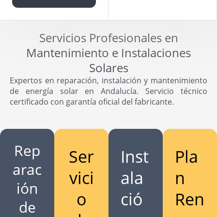
Servicios Profesionales en
Mantenimiento e Instalaciones
Solares
Expertos en reparación, instalación y mantenimiento
de energía solar en Andalucía. Servicio técnico
certificado con garantía oficial del fabricante.
Rep
Ser
Inst
Pla
arac
vici
ala
n
ión
o
ció
Ren
de