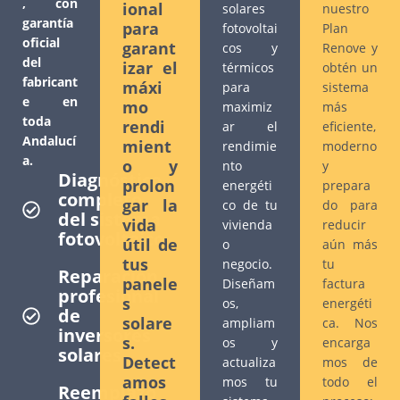
, con
ional
solares
nuestro
garantía
para
fotovoltai
Plan
oficial
garant
cos y
Renove y
del
izar el
térmicos
obtén un
fabricant
máxi
para
sistema
e en
mo
maximiz
más
toda
rendi
ar el
eficiente,
Andalucí
mient
rendimie
moderno
a.
o y
nto
y
Diagnóstico
prolon
energéti
prepara
completo
gar la
co de tu
do para
del sistema
vida
vivienda
reducir
fotovoltaico
útil de
o
aún más
tus
negocio.
tu
Reparación
panele
Diseñam
factura
profesional
s
os,
energéti
de
solare
ampliam
ca. Nos
inversores
s.
os y
encarga
solares
Detect
actualiza
mos de
amos
mos tu
todo el
Reemplazo