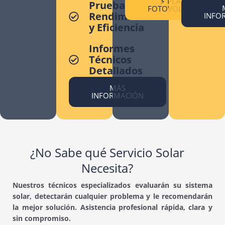
⚡️ PLACAS
Pruebas de
FOTOVOLTAICAS
Rendimiento
INFO
y Eficiencia
Informes
Técnicos
Detallados
MÁS
INFORMACIÓN
¿No Sabe qué Servicio Solar
Necesita?
Nuestros técnicos especializados evaluarán su sistema
solar, detectarán cualquier problema y le recomendarán
la mejor solución. Asistencia profesional rápida, clara y
sin compromiso.