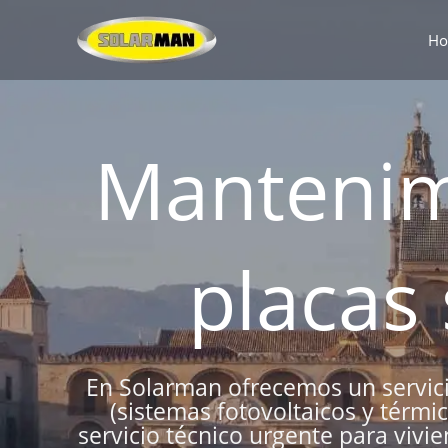
Ir
al
H
contenido
Mantenim
placas
En Solarman ofrecemos un servici
(sistemas fotovoltaicos y térmi
servicio técnico urgente para vivi