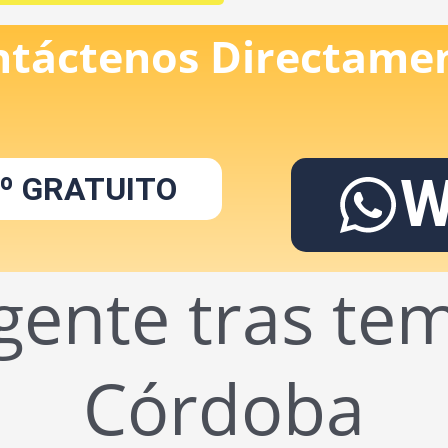
ntáctenos Directame
W
º GRATUITO
rgente tras te
Córdoba