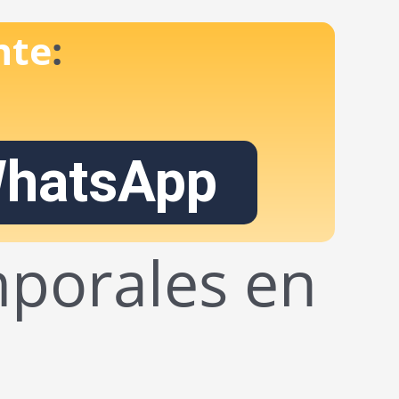
nte
:
hatsApp
mporales en