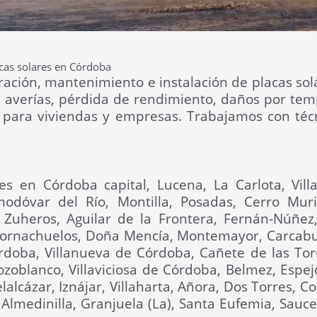
acas solares en Córdoba
ción, mantenimiento e instalación de placas sola
 averías, pérdida de rendimiento, daños por temp
 para viviendas y empresas. Trabajamos con técn
nes en Córdoba capital, Lucena, La Carlota, Vill
odóvar del Río, Montilla, Posadas, Cerro Muria
 Zuheros, Aguilar de la Frontera, Fernán-Núñez
 Hornachuelos, Doña Mencía, Montemayor, Carcabuey
ba, Villanueva de Córdoba, Cañete de las Torres,
zoblanco, Villaviciosa de Córdoba, Belmez, Espejo
elalcázar, Iznájar, Villaharta, Añora, Dos Torres,
Almedinilla, Granjuela (La), Santa Eufemia, Sauced