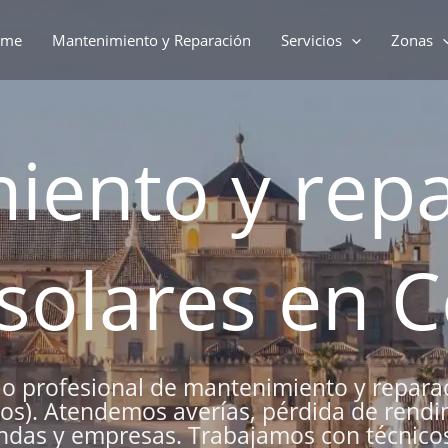
ome
Mantenimiento y Reparación
Servicios
Zonas
iento y repa
 solares en 
o profesional de mantenimiento y repara
cos). Atendemos averías, pérdida de rendi
endas y empresas. Trabajamos con técnicos