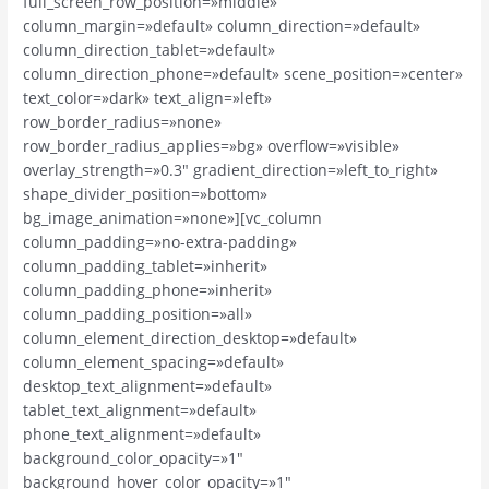
full_screen_row_position=»middle»
column_margin=»default» column_direction=»default»
column_direction_tablet=»default»
column_direction_phone=»default» scene_position=»center»
text_color=»dark» text_align=»left»
row_border_radius=»none»
row_border_radius_applies=»bg» overflow=»visible»
overlay_strength=»0.3″ gradient_direction=»left_to_right»
shape_divider_position=»bottom»
bg_image_animation=»none»][vc_column
column_padding=»no-extra-padding»
column_padding_tablet=»inherit»
column_padding_phone=»inherit»
column_padding_position=»all»
column_element_direction_desktop=»default»
column_element_spacing=»default»
desktop_text_alignment=»default»
tablet_text_alignment=»default»
phone_text_alignment=»default»
background_color_opacity=»1″
background_hover_color_opacity=»1″