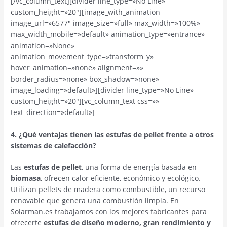
[/vc_column_text][divider line_type=»No Line»
custom_height=»20″][image_with_animation
image_url=»6577″ image_size=»full» max_width=»100%»
max_width_mobile=»default» animation_type=»entrance»
animation=»None»
animation_movement_type=»transform_y»
hover_animation=»none» alignment=»»
border_radius=»none» box_shadow=»none»
image_loading=»default»][divider line_type=»No Line»
custom_height=»20″][vc_column_text css=»»
text_direction=»default»]
4. ¿Qué ventajas tienen las estufas de pellet frente a otros
sistemas de calefacción?
Las
estufas de pellet
, una forma de energía basada en
biomasa
, ofrecen calor eficiente, económico y ecológico.
Utilizan pellets de madera como combustible, un recurso
renovable que genera una combustión limpia. En
Solarman.es trabajamos con los mejores fabricantes para
ofrecerte
estufas de diseño moderno, gran rendimiento y