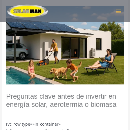
Ir
MAI
al
MEN
contenido
Preguntas clave antes de invertir en
energía solar, aerotermia o biomasa
/
Energia Solar
/ Por
solaradmin
[vc_row type=»in_container»